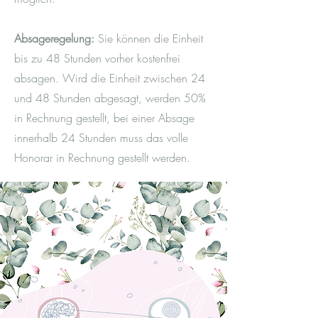
Erfahrungen sammeln dürfen:
2026: Kandidat*innenvertretung der
Absageregelung:
Sie können die Einheit
Kinder- und
bis zu 48 Stunden vorher kostenfrei
Jugendpsychotherapeut*innen am APG
IPS
absagen. Wird die Einheit zwischen 24
2025: Referentin für Fortbildungen von
und 48 Stunden abgesagt, werden 50%
pädagogischem Fachpersonal
in Rechnung gestellt, bei einer Absage
,,Mentale Gesundheit in Kindergärten
innerhalb 24 Stunden muss das volle
und Schulen"
Honorar in Rechnung gestellt werden.
Seit 2024 in freier Praxis als
Psychotherapeutin in Fachausbildung
unter Lehrsupervision tätig
Seit 2023: Gründerin und
Geschäftsführerin vom ,,Lernstall" in
Perchtoldsdorf
2024: 500 Stunden Klinisches
Praktikum an der Ambulanz für
Essstörungen (sowhat) in Wien
2024: 150 Stunden Klinisches