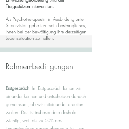
Entwicklungsförderung
und
der
Tiergestützen Intervention.
Als Psychotherapeutin in Ausbildung unter
Supervision gebe ich mein bestmögliches,
Ihnen bei der Bewältigung Ihre derzeitigen
Lebenssituation zu helfen.
Ausbildungen:
Rahmen-bedingungen
Fort- und Weiterbildung Kinder- und
Jugendpsychotherapie (laufend, APG-
Erstgespräch
: Im Erstgespräch lernen wir
IPS Institut für Personzentrierte
einander kennen und entscheiden danach
Psychotherapie)
Psychotherapeutisches Fachspezifikum
gemeinsam, ob wir miteinander arbeiten
der Personzentrierten Psychotherapie
wollen. Das ist insbesondere deshalb
(laufend, APG-IPS Institut für
wichtig, weil bis zu 60% des
Personzentrierte Studien Wien)
Therapieerfolgs davon abhängig ist, ,,ob