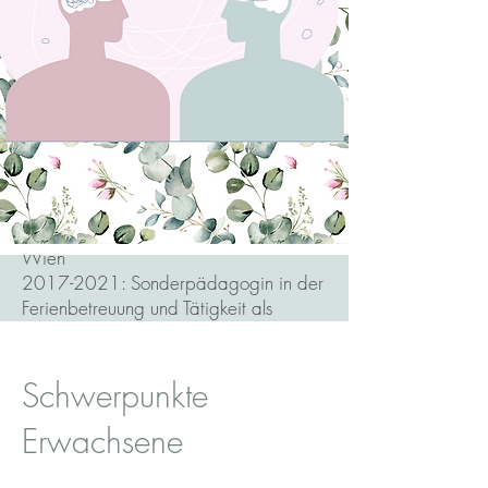
Praktikum in einer psychiatrischen WG
2020-2021
: Therapeutisch-
Pädagogische Tätigkeit bei der ÖAH
(Österreichische Autistenhilfe)
2018-2021
: Klassenlehrerin in der
Primarstufe (Mehrstufenklasse,
Regelklasse, Integrationsklasse)
Bildungsdirektion Niederösterreich und
Wien
2018: Förderlehrerin Bildungsdirektion
Wien
2017-2021
: Sonderpädagogin in der
Ferienbetreuung und Tätigkeit als
Ferienspielleitung Kinderfreunde Wien,
Ferienspiel Perchtoldsdorf
Schwerpunkte
Erwachsene