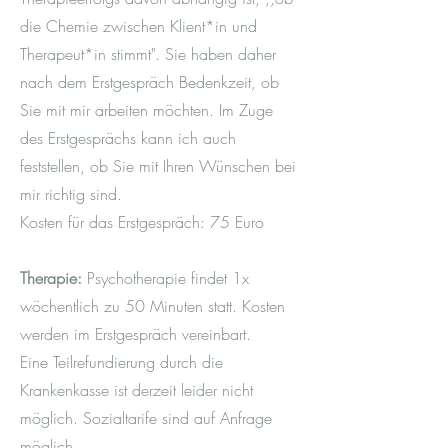
Mag.a der Entwicklungsförderung
von
die Chemie zwischen Klient*in und
Kindern und Jugendlichen
Fachkraft für
Tier- und Naturgestützte
Therapeut*in stimmt". Sie haben daher
Intervention
(Tiergestützte Pädagogik/
nach dem Erstgespräch Bedenkzeit, ob
Tiergestützte Psychotherapie)
Sie mit mir arbeiten möchten. Im Zuge
Psychotherapeutisches Propädeutikum
des Erstgesprächs kann ich auch
HoPP Institut Wien
Bachelor of Education
feststellen, ob Sie mit Ihren Wünschen bei
Fortbildungen im Bereich
mir richtig sind.
Resilienzförderung, Montessori
Kosten für das Erstgespräch: 75 Euro
Pädagogik, Gewaltfreie
Kommunikation uvw.
Therapie:
Psychotherapie findet 1x
Ich bin Mutter, verheiratet und stolze
wöchentlich zu 50 Minuten statt. Kosten
Tante. Die schönste Zeit ist die mit
werden im Erstgespräch vereinbart.
meiner kleinen Familie. In meiner
Eine Teilrefundierung durch die
Freizeit tanze ich gerne, fotografiere
Krankenkasse ist derzeit leider nicht
und bin gerne kreativ.
möglich. Sozialtarife sind auf Anfrage
Ich habe folgende beruflichen
möglich.