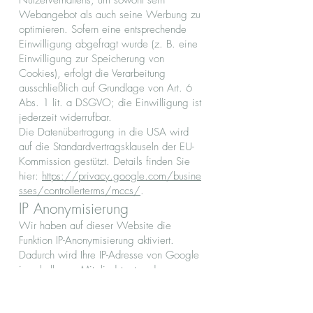
Nutzerverhaltens, um sowohl sein
Webangebot als auch seine Werbung zu
optimieren. Sofern eine entsprechende
Einwilligung abgefragt wurde (z. B. eine
Einwilligung zur Speicherung von
Cookies), erfolgt die Verarbeitung
ausschließlich auf Grundlage von Art. 6
Abs. 1 lit. a DSGVO; die Einwilligung ist
jederzeit widerrufbar.
Die Datenübertragung in die USA wird
auf die Standardvertragsklauseln der EU-
Kommission gestützt. Details finden Sie
hier:
https://privacy.google.com/busine
sses/controllerterms/mccs/
.
IP Anonymisierung
Wir haben auf dieser Website die
Funktion IP-Anonymisierung aktiviert.
Dadurch wird Ihre IP-Adresse von Google
innerhalb von Mitgliedstaaten der
Europäischen Union oder in anderen
Vertragsstaaten des Abkommens über den